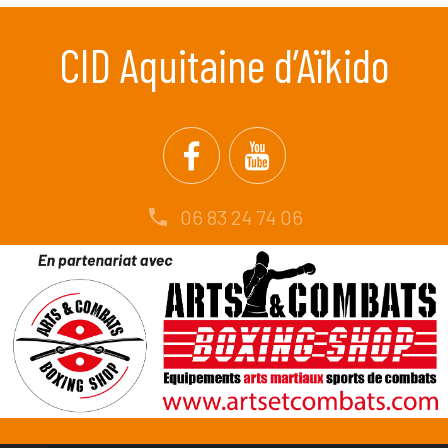
CID Aquitaine d’Aïkido
06 83 24 74 06