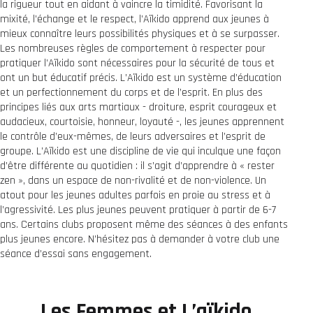
la rigueur tout en aidant à vaincre la timidité. Favorisant la
mixité, l’échange et le respect, l’Aïkido apprend aux jeunes à
mieux connaître leurs possibilités physiques et à se surpasser.
Les nombreuses règles de comportement à respecter pour
pratiquer l’Aïkido sont nécessaires pour la sécurité de tous et
ont un but éducatif précis. L’Aïkido est un système d’éducation
et un perfectionnement du corps et de l’esprit. En plus des
principes liés aux arts martiaux - droiture, esprit courageux et
audacieux, courtoisie, honneur, loyauté -, les jeunes apprennent
le contrôle d’eux-mêmes, de leurs adversaires et l’esprit de
groupe. L’Aïkido est une discipline de vie qui inculque une façon
d’être différente au quotidien : il s’agit d’apprendre à « rester
zen », dans un espace de non-rivalité et de non-violence. Un
atout pour les jeunes adultes parfois en proie au stress et à
l’agressivité. Les plus jeunes peuvent pratiquer à partir de 6-7
ans. Certains clubs proposent même des séances à des enfants
plus jeunes encore. N’hésitez pas à demander à votre club une
séance d’essai sans engagement.
Les Femmes et L’aïkido