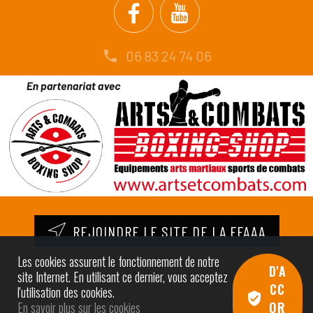
06 83 24 74 06
REJOINDRE LE SITE DE LA FFAAA
Les cookies assurent le fonctionnement de notre
D'A
site Internet. En utilisant ce dernier, vous acceptez
CC
l'utilisation des cookies.
© AÏKIDO CID AQUITAINE - AFFILIÉ À LA FÉDÉRATION
FRANÇAISE D’AÏKIDO AÏKIBUDO ET ASSOCIÉS (FFAAA) |
En savoir plus sur les cookies
OR