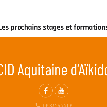
Les prochains stages et formation
CID Aquitaine d’Aïkid
06 83 24 74 06