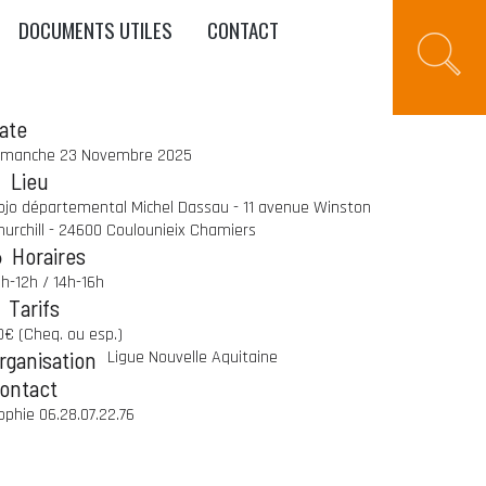
DOCUMENTS UTILES
CONTACT
ate
imanche 23 Novembre 2025
Lieu
ojo départemental Michel Dassau - 11 avenue Winston
hurchill - 24600 Coulounieix Chamiers
Horaires
0h-12h / 14h-16h
Tarifs
0€ (Cheq. ou esp.)
rganisation
Ligue Nouvelle Aquitaine
ontact
ophie 06.28.07.22.76