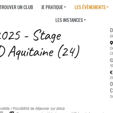
TROUVER UN CLUB
JE PRATIQUE
LES ÉVÈNEMENTS
LES INSTANCES
25 - Stage
D
D
 Aquitaine (24)
D
C
1
2
O
C
S
valide / Possibilité de déjeuner sur place