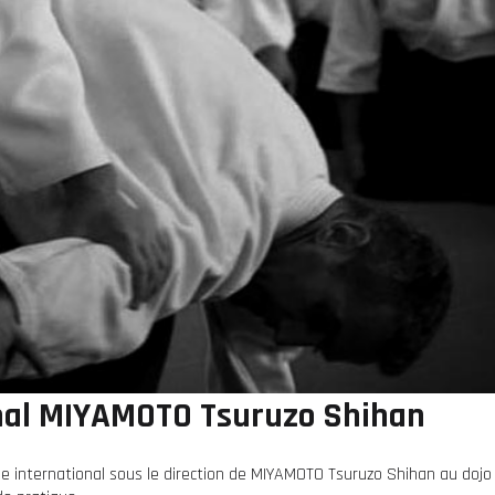
nal MIYAMOTO Tsuruzo Shihan
e international sous le direction de MIYAMOTO Tsuruzo Shihan au dojo