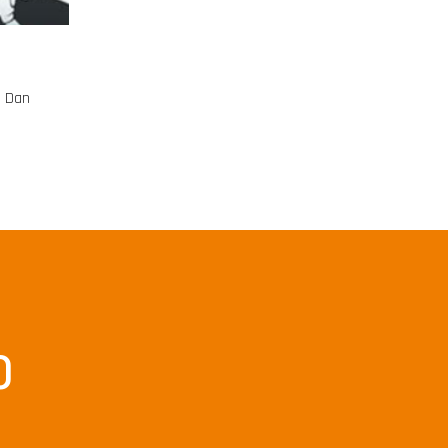
° Dan
o