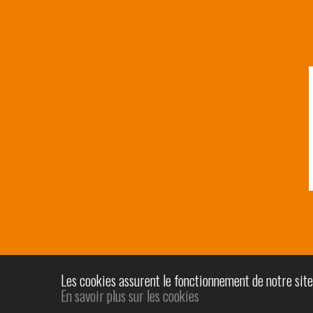
Les cookies assurent le fonctionnement de notre site I
En savoir plus sur les cookies
© AÏKIDO CID AQUITAINE - AFFILIÉ À LA FÉD