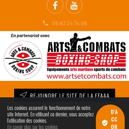
06 83 24 74 06
REJOINDRE LE SITE DE LA FFAAA
Les cookies assurent le fonctionnement de notre
D'A
site Internet. En utilisant ce dernier, vous acceptez
CC
l'utilisation des cookies.
© AÏKIDO CID AQUITAINE - AFFILIÉ À LA FÉDÉRATION
FRANÇAISE D’AÏKIDO AÏKIBUDO ET ASSOCIÉS (FFAAA) |
En savoir plus sur les cookies
OR